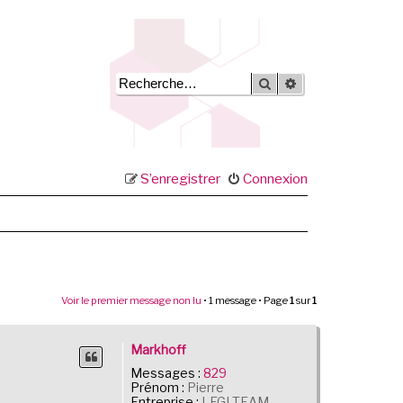
Rechercher
Recherche avancée
S’enregistrer
Connexion
Voir le premier message non lu
• 1 message • Page
1
sur
1
Markhoff
Messages :
829
Prénom :
Pierre
Entreprise :
LEGI TEAM