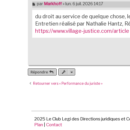
M
par
Markhoff
»
lun. 6 juil. 2026 14:17
e
s
du droit au service de quelque chose, l
s
a
Entretien réalisé par Nathalie Hantz, R
g
https://www.village-justice.com/article
e
n
o
n
l
u
Répondre
Retourner vers « Performance du juriste »
2025 Le Club Legi des Directions juridiques et 
Plan
|
Contact