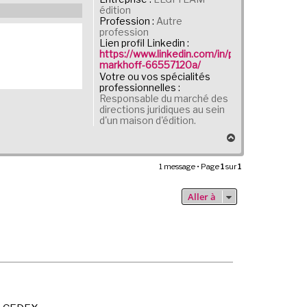
édition
Profession :
Autre
profession
Lien profil Linkedin :
https://www.linkedin.com/in/pierre-
markhoff-66557120a/
Votre ou vos spécialités
professionnelles :
Responsable du marché des
directions juridiques au sein
d'un maison d'édition.
H
a
u
1 message • Page
1
sur
1
t
Aller à