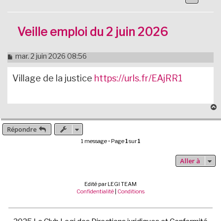
Veille emploi du 2 juin 2026
M
mar. 2 juin 2026 08:56
e
s
Village de la justice
https://urls.fr/EAjRR1
s
a
g
e
n
o
n
Répondre
t
l
1 message • Page
1
sur
1
u
Aller à
Edité par LEGI TEAM
Confidentialité
|
Conditions