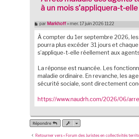
à un mois s’appliquera-t-ell
M
par
Markhoff
»
mer. 17 juin 2026 11:22
e
s
À compter du 1er septembre 2026, les ar
s
a
pourra plus excéder 31 jours et chaque
g
s’applique-t-elle réellement aux agents 
e
n
o
La réponse est nuancée. Les fonctionna
n
l
maladie ordinaire. En revanche, les agen
u
sécurité sociale, sont directement conc
https://www.naudrh.com/2026/06/arret
Répondre
Retourner vers « Forum des Juristes en collectivités territo