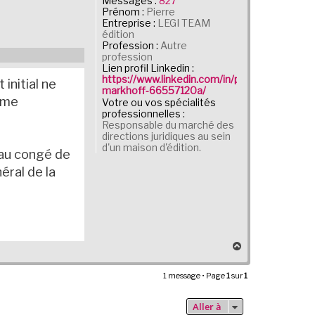
Messages :
827
Prénom :
Pierre
Entreprise :
LEGI TEAM
édition
Profession :
Autre
profession
Lien profil Linkedin :
https://www.linkedin.com/in/pierre-
initial ne
markhoff-66557120a/
orme
Votre ou vos spécialités
professionnelles :
Responsable du marché des
directions juridiques au sein
d'un maison d'édition.
 au congé de
éral de la
H
a
u
1 message • Page
1
sur
1
t
Aller à