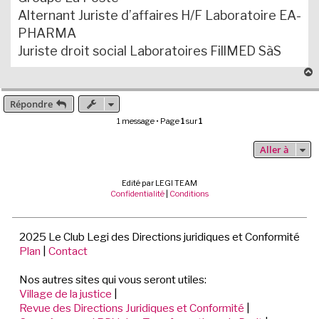
Alternant Juriste d’affaires H/F Laboratoire EA-
PHARMA
Juriste droit social Laboratoires FillMED SàS
Répondre
t
1 message • Page
1
sur
1
Aller à
Edité par LEGI TEAM
Confidentialité
|
Conditions
2025 Le Club Legi des Directions juridiques et Conformité
Plan
|
Contact
Nos autres sites qui vous seront utiles:
Village de la justice
|
Revue des Directions Juridiques et Conformité
|