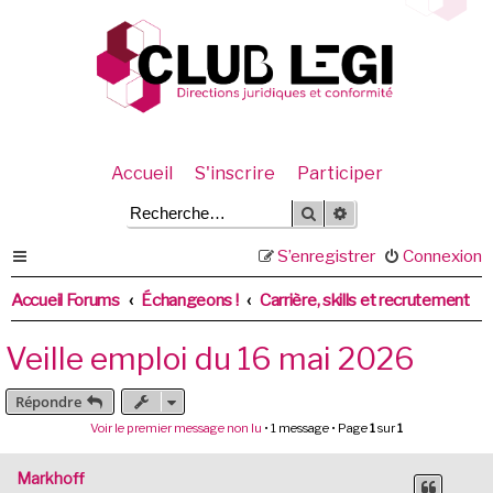
Accueil
S'inscrire
Participer
Rechercher
Recherche avancée
S’enregistrer
Connexion
Accueil Forums
Échangeons !
Carrière, skills et recrutement
Veille emploi du 16 mai 2026
Répondre
Voir le premier message non lu
• 1 message • Page
1
sur
1
Markhoff