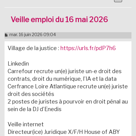
Veille emploi du 16 mai 2026
M
mar. 16 juin 2026 09:04
e
s
Village de la justice :
https://urls.fr/pdP7h6
s
a
g
Linkedin
e
n
Carrefour recrute un(e) juriste un-e droit des
o
contrats, droit du numérique, l’IA et la data
n
l
Cerfrance Loire Atlantique recrute un(e) juriste
u
droit des sociétés
2 postes de juristes à pourvoir en droit pénal au
sein de la DJ d’Enedis
Veille internet
Directeur(ice) Juridique X/F/H House of ABY