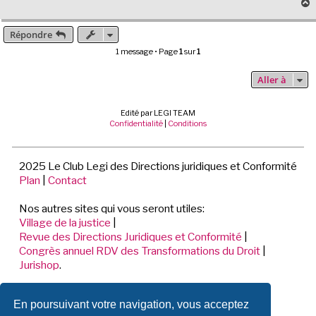
Répondre
t
1 message • Page
1
sur
1
Aller à
Edité par LEGI TEAM
Confidentialité
|
Conditions
2025 Le Club Legi des Directions juridiques et Conformité
Plan
|
Contact
Nos autres sites qui vous seront utiles:
Village de la justice
|
Revue des Directions Juridiques et Conformité
|
Congrès annuel RDV des Transformations du Droit
|
Jurishop
.
LEGI TEAM
En poursuivant votre navigation, vous acceptez
198 Avenue de Verdun