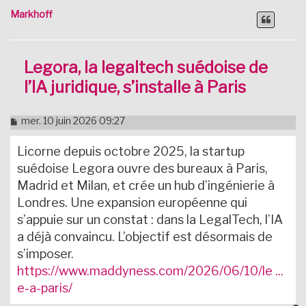
Markhoff
Legora, la legaltech suédoise de
l’IA juridique, s’installe à Paris
M
mer. 10 juin 2026 09:27
e
s
Licorne depuis octobre 2025, la startup
s
a
suédoise Legora ouvre des bureaux à Paris,
g
Madrid et Milan, et crée un hub d’ingénierie à
e
n
Londres. Une expansion européenne qui
o
s’appuie sur un constat : dans la LegalTech, l’IA
n
l
a déjà convaincu. L’objectif est désormais de
u
s’imposer.
https://www.maddyness.com/2026/06/10/le ...
e-a-paris/