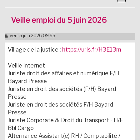
Veille emploi du 5 juin 2026
M
ven. 5 juin 2026 09:55
e
s
Village de la justice :
https://urls.fr/H3E13m
s
a
g
Veille internet
e
n
Juriste droit des affaires et numérique F/H
o
Bayard Presse
n
l
Juriste en droit des sociétés (F/H) Bayard
u
Presse
Juriste en droit des sociétés F/H Bayard
Presse
Juriste Corporate & Droit du Transport - H/F
Bbl Cargo
Alternance Assistant(e) RH / Comptabilité /