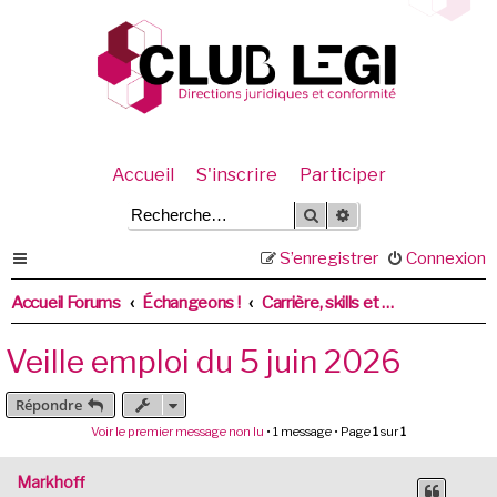
Accueil
S'inscrire
Participer
Rechercher
Recherche avancée
S’enregistrer
Connexion
Accueil Forums
Échangeons !
Carrière, skills et recrutement
Veille emploi du 5 juin 2026
Répondre
Voir le premier message non lu
• 1 message • Page
1
sur
1
Markhoff