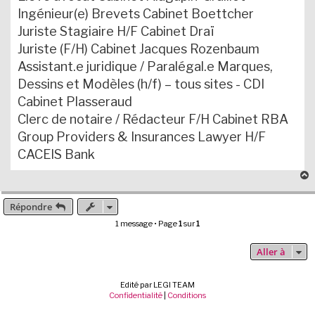
Ingénieur(e) Brevets Cabinet Boettcher
Juriste Stagiaire H/F Cabinet Draï
Juriste (F/H) Cabinet Jacques Rozenbaum
Assistant.e juridique / Paralégal.e Marques,
Dessins et Modèles (h/f) – tous sites - CDI
Cabinet Plasseraud
Clerc de notaire / Rédacteur F/H Cabinet RBA
Group Providers & Insurances Lawyer H/F
CACEIS Bank
Répondre
t
1 message • Page
1
sur
1
Aller à
Edité par LEGI TEAM
Confidentialité
|
Conditions