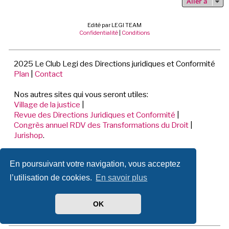
Aller à
Edité par LEGI TEAM
Confidentialité
|
Conditions
2025 Le Club Legi des Directions juridiques et Conformité
Plan
|
Contact
Nos autres sites qui vous seront utiles:
Village de la justice
|
Revue des Directions Juridiques et Conformité
|
Congrès annuel RDV des Transformations du Droit
|
Jurishop
.
LEGI TEAM
En poursuivant votre navigation, vous acceptez
198 Avenue de Verdun
92441 ISSY LES MOULINEAUX CEDEX
l’utilisation de cookies.
En savoir plus
📞 01.70.71.53.80
OK
Mentions légales de ce site.