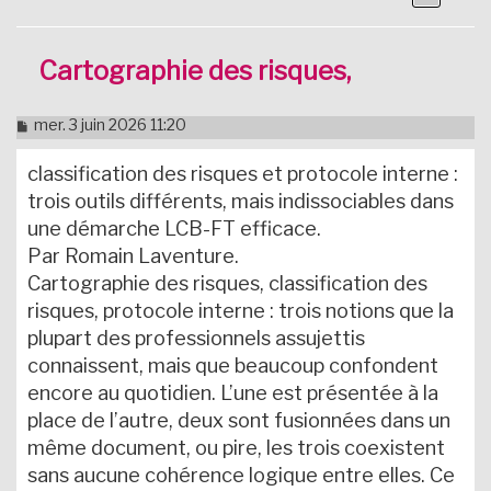
Cartographie des risques,
M
mer. 3 juin 2026 11:20
e
s
classification des risques et protocole interne :
s
a
trois outils différents, mais indissociables dans
g
une démarche LCB-FT efficace.
e
n
Par Romain Laventure.
o
Cartographie des risques, classification des
n
l
risques, protocole interne : trois notions que la
u
plupart des professionnels assujettis
connaissent, mais que beaucoup confondent
encore au quotidien. L’une est présentée à la
place de l’autre, deux sont fusionnées dans un
même document, ou pire, les trois coexistent
sans aucune cohérence logique entre elles. Ce