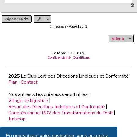
Répondre
t
1 message • Page
1
sur
1
Aller à
Edité par LEGI TEAM
Confidentialité
|
Conditions
2025 Le Club Legi des Directions juridiques et Conformité
Plan
|
Contact
Nos autres sites qui vous seront utiles:
Village de la justice
|
Revue des Directions Juridiques et Conformité
|
Congrès annuel RDV des Transformations du Droit
|
Jurishop
.
LEGI TEAM
En poursuivant votre navigation, vous acceptez