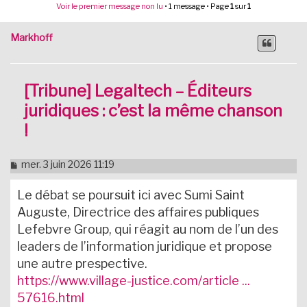
Voir le premier message non lu
• 1 message • Page
1
sur
1
Markhoff
[Tribune] Legaltech – Éditeurs
juridiques : c’est la même chanson
!
M
mer. 3 juin 2026 11:19
e
s
Le débat se poursuit ici avec Sumi Saint
s
a
Auguste, Directrice des affaires publiques
g
Lefebvre Group, qui réagit au nom de l’un des
e
n
leaders de l’information juridique et propose
o
une autre prespective.
n
l
https://www.village-justice.com/article ...
u
57616.html