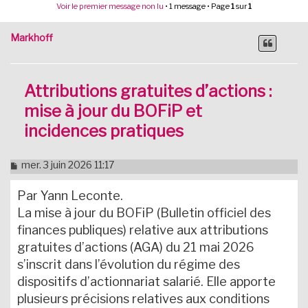
Voir le premier message non lu
• 1 message • Page
1
sur
1
Markhoff
Attributions gratuites d’actions :
mise à jour du BOFiP et
incidences pratiques
M
mer. 3 juin 2026 11:17
e
s
Par Yann Leconte.
s
a
La mise à jour du BOFiP (Bulletin officiel des
g
finances publiques) relative aux attributions
e
n
gratuites d’actions (AGA) du 21 mai 2026
o
s’inscrit dans l’évolution du régime des
n
l
dispositifs d’actionnariat salarié. Elle apporte
u
plusieurs précisions relatives aux conditions