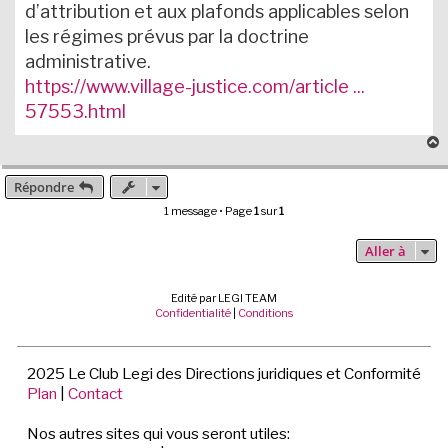
d’attribution et aux plafonds applicables selon
les régimes prévus par la doctrine
administrative.
https://www.village-justice.com/article ...
57553.html
Répondre
t
1 message • Page
1
sur
1
Aller à
Edité par LEGI TEAM
Confidentialité
|
Conditions
2025 Le Club Legi des Directions juridiques et Conformité
Plan
|
Contact
Nos autres sites qui vous seront utiles: