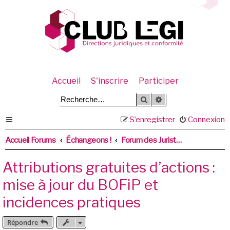
Accueil
S'inscrire
Participer
Rechercher
Recherche avancée
S’enregistrer
Connexion
Accueil Forums
Échangeons !
Forum des Juristes en cabinets d'expertise comptable
Attributions gratuites d’actions :
mise à jour du BOFiP et
incidences pratiques
Répondre