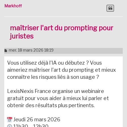
Markhoff
maîtriser l'art du prompting pour
juristes
M
mer. 18 mars 2026 18:19
e
s
Vous utilisez déjà l'IA ou débutez ? Vous
s
a
aimeriez maîtriser l'art du prompting et mieux
g
connaître les risques liés à son usage ?
e
n
o
LexisNexis France organise un webinaire
n
l
gratuit pour vous aider à mieux lui parler et
u
obtenir des résultats plus pertinents.
Jeudi 26 mars 2026
11h30 – 12h30