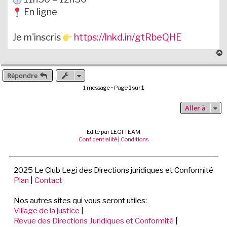
En ligne
Je m'inscris
https://lnkd.in/gtRbeQHE
Répondre
t
1 message • Page
1
sur
1
Aller à
Edité par LEGI TEAM
Confidentialité
|
Conditions
2025 Le Club Legi des Directions juridiques et Conformité
Plan
|
Contact
Nos autres sites qui vous seront utiles:
Village de la justice
|
Revue des Directions Juridiques et Conformité
|