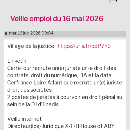
Veille emploi du 16 mai 2026
M
mar. 16 juin 2026 09:04
e
s
Village de la justice :
https://urls.fr/pdP7h6
s
a
g
Linkedin
e
n
Carrefour recrute un(e) juriste un-e droit des
o
contrats, droit du numérique, l’IA et la data
n
l
Cerfrance Loire Atlantique recrute un(e) juriste
u
droit des sociétés
2 postes de juristes à pourvoir en droit pénal au
sein de la DJ d’Enedis
Veille internet
Directeur(ice) Juridique X/F/H House of ABY