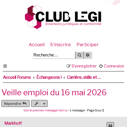
Accueil
S'inscrire
Participer
Rechercher
Recherche avancée
S’enregistrer
Connexion
Accueil Forums
Échangeons !
Carrière, skills et recrutement
Veille emploi du 16 mai 2026
Répondre
Voir le premier message non lu
• 1 message • Page
1
sur
1
Markhoff