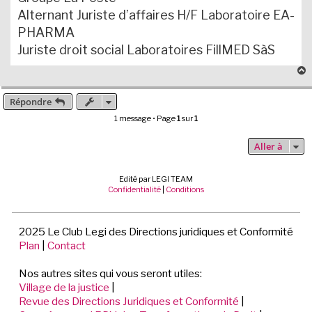
Alternant Juriste d’affaires H/F Laboratoire EA-
PHARMA
Juriste droit social Laboratoires FillMED SàS
Répondre
t
1 message • Page
1
sur
1
Aller à
Edité par LEGI TEAM
Confidentialité
|
Conditions
2025 Le Club Legi des Directions juridiques et Conformité
Plan
|
Contact
Nos autres sites qui vous seront utiles:
Village de la justice
|
Revue des Directions Juridiques et Conformité
|