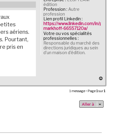
édition
Profession :
Autre
profession
vaux
Lien profil Linkedin :
petites
https://www.linkedin.com/in/pierre-
markhoff-66557120a/
ers aériens.
Votre ou vos spécialités
professionnelles :
s. Pourtant,
Responsable du marché des
re pris en
directions juridiques au sein
d'un maison d'édition.
H
a
u
1 message • Page
1
sur
1
t
Aller à