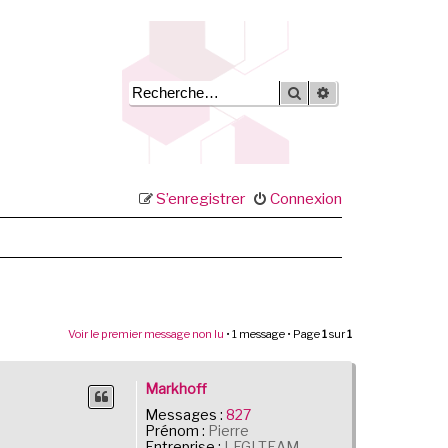
Rechercher
Recherche avancée
S’enregistrer
Connexion
Voir le premier message non lu
• 1 message • Page
1
sur
1
Markhoff
Messages :
827
Prénom :
Pierre
Entreprise :
LEGI TEAM