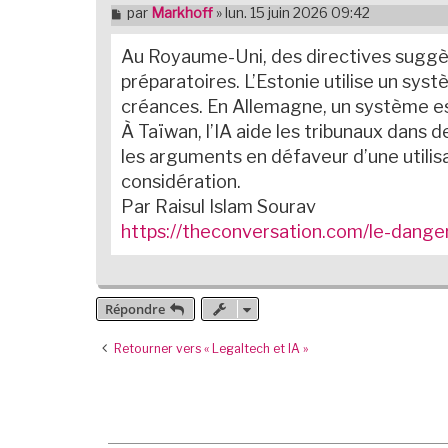
M
par
Markhoff
»
lun. 15 juin 2026 09:42
e
s
Au Royaume-Uni, des directives suggère
s
a
préparatoires. L’Estonie utilise un sy
g
créances. En Allemagne, un système est
e
n
À Taïwan, l’IA aide les tribunaux dans 
o
les arguments en défaveur d’une utilisa
n
l
considération.
u
Par Raisul Islam Sourav
https://theconversation.com/le-danger
Répondre
Retourner vers « Legaltech et IA »