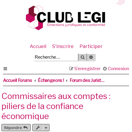
Accueil
S'inscrire
Participer
Rechercher
Recherche avancée
S’enregistrer
Connexion
Accueil Forums
Échangeons !
Forum des Juristes en cabinets d'expertise comptable
Commissaires aux comptes :
piliers de la confiance
économique
Répondre