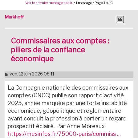
Voir le premier message non lu
• 1 message • Page
1
sur
1
Markhoff
Commissaires aux comptes :
piliers de la confiance
économique
M
ven. 12 juin 2026 08:11
e
s
La Compagnie nationale des commissaires aux
s
a
comptes (CNCC) publie son rapport d’activité
g
2025, année marquée par une forte instabilité
e
n
économique, géopolitique et réglementaire
o
ayant conduit la profession à porter un regard
n
l
prospectif éclairé. Par Anne Moreaux
u
https://mesinfos.fr/75000-paris/commiss ...