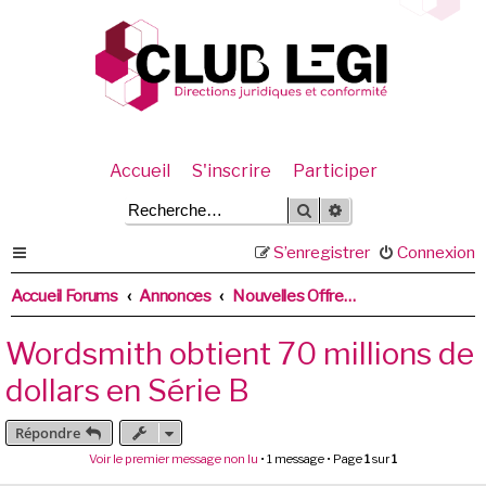
Accueil
S'inscrire
Participer
Rechercher
Recherche avancée
S’enregistrer
Connexion
Accueil Forums
Annonces
Nouvelles Offres des prestataires
Wordsmith obtient 70 millions de
dollars en Série B
Répondre
Voir le premier message non lu
• 1 message • Page
1
sur
1