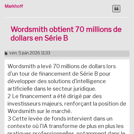
Markhoff
Wordsmith obtient 70 millions de
dollars en Série B
M
ven. 5 juin 2026 11:33
e
s
Wordsmith a levé 70 millions de dollars lors
s
a
d'un tour de financement de Série B pour
g
développer des solutions d'intelligence
e
n
artificielle dans le secteur juridique.
o
2 Le financement a été dirigé par des
n
l
investisseurs majeurs, renforçant la position de
u
Wordsmith sur le marché.
3 Cette levée de fonds intervient dans un
contexte où l'IA transforme de plus en plus les
pratiques professionnelles, notamment dans le