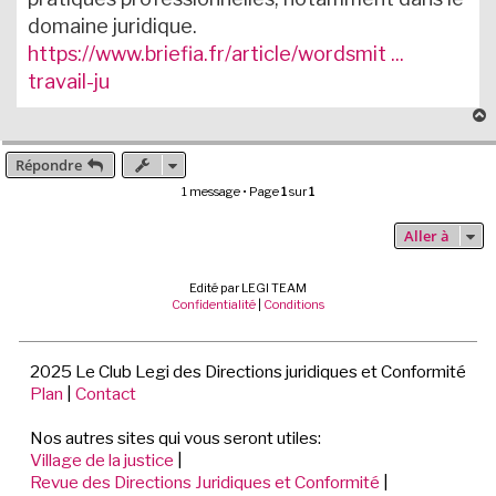
domaine juridique.
https://www.briefia.fr/article/wordsmit ...
travail-ju
Répondre
t
1 message • Page
1
sur
1
Aller à
Edité par LEGI TEAM
Confidentialité
|
Conditions
2025 Le Club Legi des Directions juridiques et Conformité
Plan
|
Contact
Nos autres sites qui vous seront utiles:
Village de la justice
|
Revue des Directions Juridiques et Conformité
|