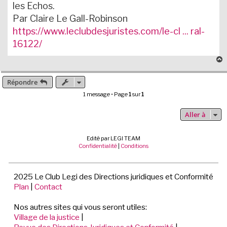
les Echos.
Par Claire Le Gall-Robinson
https://www.leclubdesjuristes.com/le-cl ... ral-
16122/
Répondre
t
1 message • Page
1
sur
1
Aller à
Edité par LEGI TEAM
Confidentialité
|
Conditions
2025 Le Club Legi des Directions juridiques et Conformité
Plan
|
Contact
Nos autres sites qui vous seront utiles:
Village de la justice
|