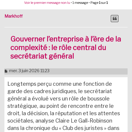
Voir le premier message non lu
• 1 message • Page
1
sur
1
Markhoff
Gouverner l’entreprise à l’ère de la
complexité : le rôle central du
secrétariat général
M
mer. 3 juin 2026 11:23
e
s
Longtemps perçu comme une fonction de
s
a
garde des cadres juridiques, le secrétariat
g
général a évolué vers un rôle de boussole
e
n
stratégique, au point de rencontre entre le
o
droit, la décision, la réputation et les attentes
n
l
sociétales, analyse Claire Le Gall-Robinson
u
dans la chronique du « Club des juristes » dans