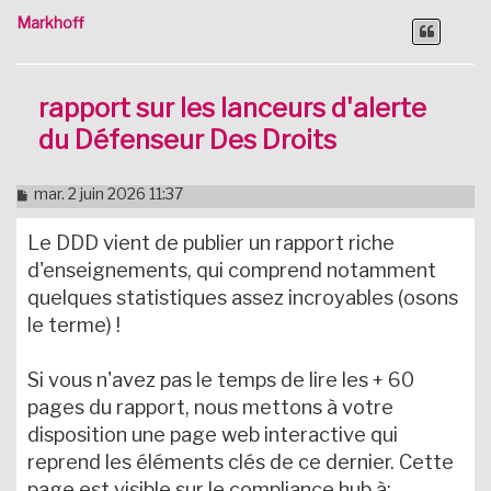
Markhoff
rapport sur les lanceurs d'alerte
du Défenseur Des Droits
M
mar. 2 juin 2026 11:37
e
s
Le DDD vient de publier un rapport riche
s
a
d'enseignements, qui comprend notamment
g
quelques statistiques assez incroyables (osons
e
n
le terme) !
o
n
l
Si vous n'avez pas le temps de lire les + 60
u
pages du rapport, nous mettons à votre
disposition une page web interactive qui
reprend les éléments clés de ce dernier. Cette
page est visible sur le compliance hub à: