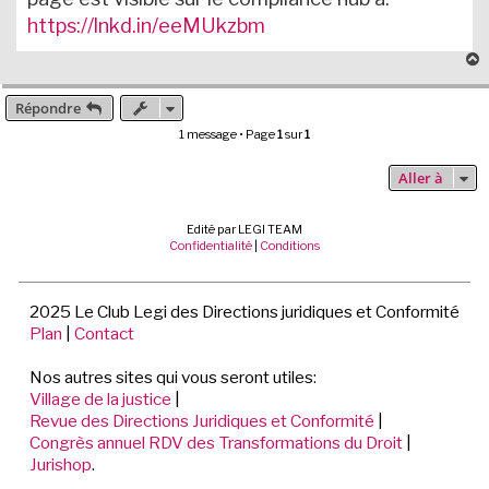
https://lnkd.in/eeMUkzbm
Répondre
t
1 message • Page
1
sur
1
Aller à
Edité par LEGI TEAM
Confidentialité
|
Conditions
2025 Le Club Legi des Directions juridiques et Conformité
Plan
|
Contact
Nos autres sites qui vous seront utiles:
Village de la justice
|
Revue des Directions Juridiques et Conformité
|
Congrès annuel RDV des Transformations du Droit
|
Jurishop
.