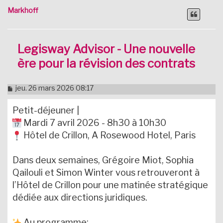
Markhoff
Legisway Advisor - Une nouvelle
ère pour la révision des contrats
M
jeu. 26 mars 2026 08:17
e
s
Petit-déjeuner |
s
a
Mardi 7 avril 2026 - 8h30 à 10h30
g
Hôtel de Crillon, A Rosewood Hotel, Paris
e
n
o
Dans deux semaines, Grégoire Miot, Sophia
n
l
Qailouli et Simon Winter vous retrouveront à
u
l’Hôtel de Crillon pour une matinée stratégique
dédiée aux directions juridiques.
Au programme: