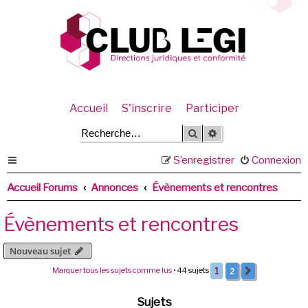
Accueil
S'inscrire
Participer
Rechercher
Recherche avancée
S’enregistrer
Connexion
Accueil Forums
Annonces
Évènements et rencontres
Évènements et rencontres
Nouveau sujet
2
Marquer tous les sujets comme lus
• 44 sujets
1
Suivante
Sujets