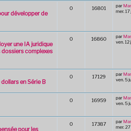
par
Mar
0
16801
mer. 17
 pour développer de
par
Mar
0
16860
ven. 12
oyer une IA juridique
s dossiers complexes
par
Mar
0
17129
ven. 5 
dollars en Série B
par
Mar
0
16959
ven. 5 
par
Mar
0
17387
mer. 27
 pensée pour les