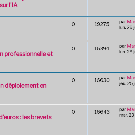
ur l’IA
par
Mar
0
19275
lun. 29
par
Mar
0
16394
lun. 29
n professionnelle et
par
Mar
0
16630
jeu. 25
on déploiement en
par
Mar
0
16643
mar. 23
’euros : les brevets