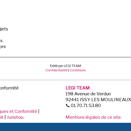
jets
es
ges
Edité par LEGI TEAM
Confidentialité
|
Conditions
Conformité
LEGI TEAM
198 Avenue de Verdun
92441 ISSY LES MOULINEAU
📞 01.70.71.53.80
iques et Conformité
|
it
|
Jurishop
.
Mentions légales de ce site.