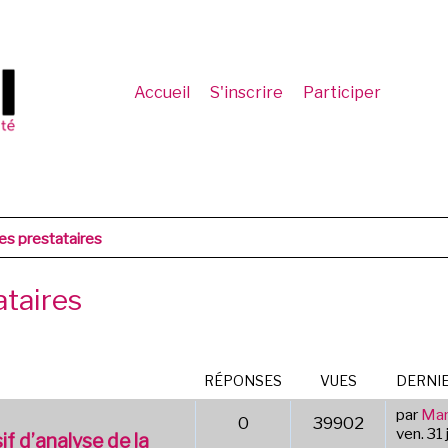
Accueil
S'inscrire
Participer
es prestataires
ataires
RÉPONSES
VUES
DERNI
par
Mar
0
39902
ven. 31 
if d’analyse de la