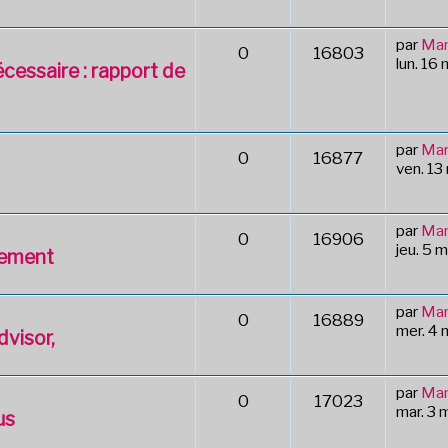
par
Mar
0
16803
lun. 16
écessaire : rapport de
par
Mar
0
16877
ven. 13
par
Mar
0
16906
jeu. 5 
vrement
par
Mar
0
16889
mer. 4
visor,
par
Mar
0
17023
mar. 3
us