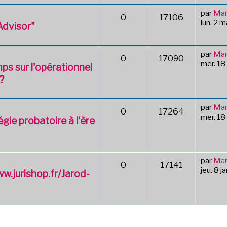
par
Mar
0
17106
lun. 2 
Advisor"
par
Mar
0
17090
mer. 18
ps sur l'opérationnel
?
par
Mar
0
17264
mer. 18
gie probatoire à l'ère
par
Mar
0
17141
jeu. 8 j
ww.jurishop.fr/Jarod-