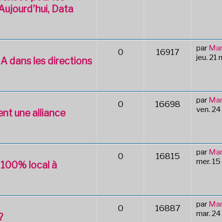
Aujourd'hui, Data
par
Mar
0
16917
jeu. 21
A dans les directions
par
Mar
0
16698
ven. 24
nt une alliance
par
Mar
0
16815
mer. 15
 100% local à
par
Mar
0
16887
mar. 2
?