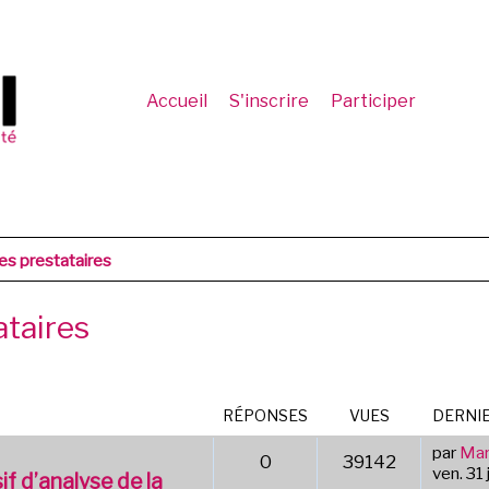
Accueil
S'inscrire
Participer
es prestataires
ataires
RÉPONSES
VUES
DERNI
par
Mar
0
39142
ven. 31 
if d’analyse de la