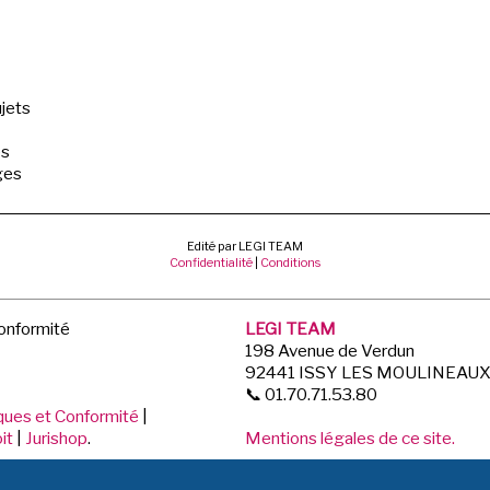
jets
es
ges
Edité par LEGI TEAM
Confidentialité
|
Conditions
Conformité
LEGI TEAM
198 Avenue de Verdun
92441 ISSY LES MOULINEAU
📞 01.70.71.53.80
iques et Conformité
|
it
|
Jurishop
.
Mentions légales de ce site.