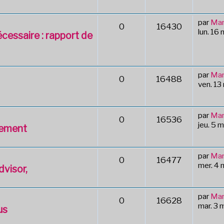
par
Mar
0
16430
lun. 16
écessaire : rapport de
par
Mar
0
16488
ven. 13
par
Mar
0
16536
jeu. 5 
vrement
par
Mar
0
16477
mer. 4
visor,
par
Mar
0
16628
mar. 3
us