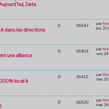
Aujourd'hui, Data
par
Mar
0
16547
jeu. 21
A dans les directions
par
Mar
0
16303
ven. 24
nt une alliance
par
Mar
0
16412
mer. 15
 100% local à
par
Mar
0
16520
mar. 2
?