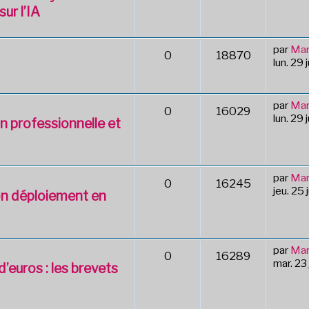
ur l’IA
par
Mar
0
18870
lun. 29
par
Mar
0
16029
lun. 29
n professionnelle et
par
Mar
0
16245
jeu. 25
on déploiement en
par
Mar
0
16289
mar. 23
’euros : les brevets