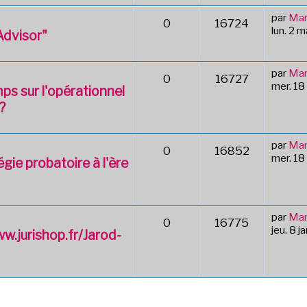
par
Mar
0
16724
lun. 2 
Advisor"
par
Mar
0
16727
mer. 18
ps sur l'opérationnel
?
par
Mar
0
16852
mer. 18
gie probatoire à l'ère
par
Mar
0
16775
jeu. 8 j
ww.jurishop.fr/Jarod-