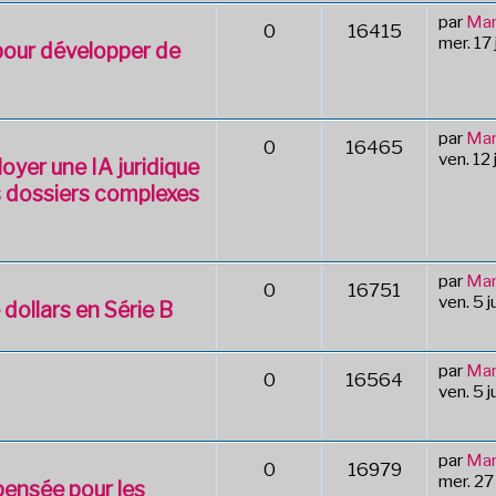
par
Mar
0
16415
mer. 17
 pour développer de
par
Mar
0
16465
ven. 12
oyer une IA juridique
s dossiers complexes
par
Mar
0
16751
ven. 5 
dollars en Série B
par
Mar
0
16564
ven. 5 
par
Mar
0
16979
mer. 27
 pensée pour les