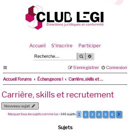
Accueil
S'inscrire
Participer
Rechercher
Recherche avancée
S’enregistrer
Connexion
Accueil Forums
Échangeons !
Carrière, skills et recrutement
Carrière, skills et recrutement
Nouveau sujet
2
3
4
5
6
Marquer tous les sujets comme lus
• 146 sujets
1
Sui
Sujets