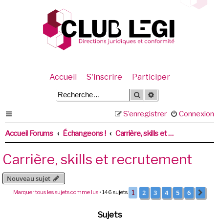
Accueil
S'inscrire
Participer
Rechercher
Recherche avancée
S’enregistrer
Connexion
Accueil Forums
Échangeons !
Carrière, skills et recrutement
Carrière, skills et recrutement
Nouveau sujet
2
3
4
5
6
Marquer tous les sujets comme lus
• 146 sujets
1
Sui
Sujets