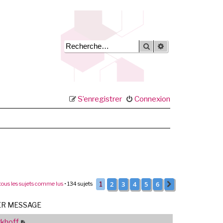
Rechercher
Recherche avancée
S’enregistrer
Connexion
2
3
4
5
6
tous les sujets comme lus
• 134 sujets
1
Suivante
ER MESSAGE
khoff