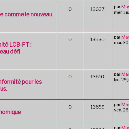
par
Mar
0
13637
mer. 1 j
ose comme le nouveau
par
Mar
0
13530
mar. 30
mité LCB-FT :
eau défi
par
Mar
0
13610
lun. 29
nformité pour les
us.
par
Mar
0
13699
ven. 26
conomique
par
Mar