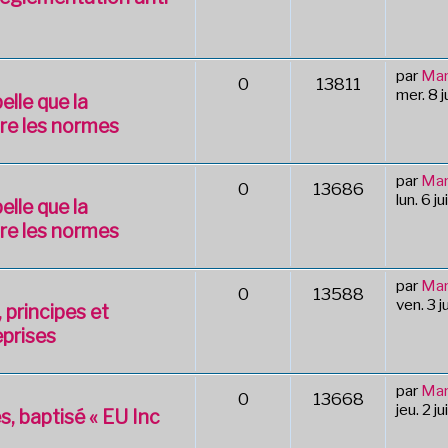
par
Mar
0
13811
mer. 8 
elle que la
re les normes
par
Mar
0
13686
lun. 6 j
elle que la
re les normes
par
Mar
0
13588
ven. 3 
 principes et
eprises
par
Mar
0
13668
jeu. 2 j
s, baptisé « EU Inc