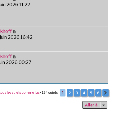
juin 2026 11:22
khoff
 juin 2026 16:42
khoff
 juin 2026 09:27
2
3
4
5
6
tous les sujets comme lus
• 134 sujets
1
Suivante
Aller à