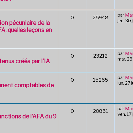
par
Mar
0
25948
jeu. 30 
ion pécuniaire de la
A, quelles leçons en
par
Mar
0
23212
mar. 28
enus créés par l'IA
par
Mar
0
15265
lun. 27 
ennent comptables de
par
Mar
0
20851
ven. 17 
nctions de l'AFA du 9