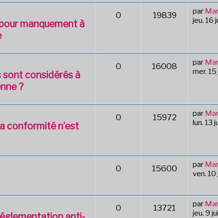
par
Mar
0
19839
jeu. 16 
 pour manquement à
e
par
Mar
0
16008
mer. 15 
s sont considérés à
enne ?
par
Mar
0
15972
lun. 13 
la conformité n’est
par
Mar
0
15600
ven. 10 
par
Mar
0
13721
jeu. 9 j
réglementation anti-