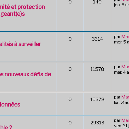
0
140
jeu. 6 
mité et protection
igeant(e)s
par
Mar
0
3314
mer. 5 
lités à surveiller
par
Mar
0
11578
mar. 4 
s nouveaux défis de
par
Mar
0
15378
lun. 3 
 données
par
Mar
0
29313
ven. 31
ble ?