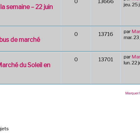
0
13666
jeu. 25 
 la semaine – 22 juin
par
Mar
0
13716
mar. 23
abus de marché
par
Mar
0
13701
lun. 22
arché du Soleil en
Marquer 
jets