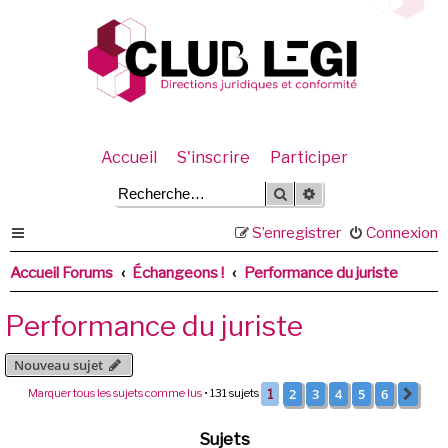
Accueil
S'inscrire
Participer
Rechercher
Recherche avancée
S’enregistrer
Connexion
Accueil Forums
Échangeons !
Performance du juriste
Performance du juriste
Nouveau sujet
2
3
4
5
6
Marquer tous les sujets comme lus
• 131 sujets
1
Suiv
Sujets