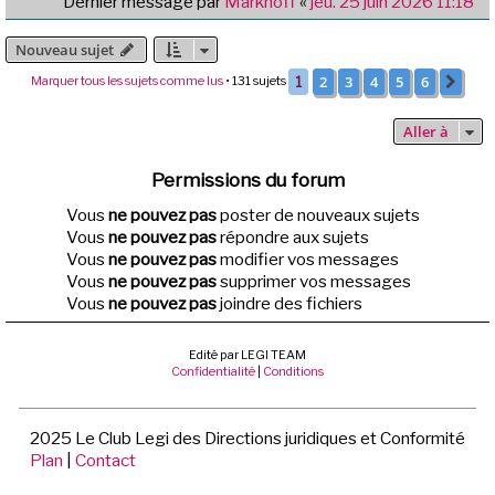
Dernier message par
Markhoff
«
jeu. 25 juin 2026 11:18
Nouveau sujet
2
3
4
5
6
Marquer tous les sujets comme lus
• 131 sujets
1
Suiv
Aller à
Permissions du forum
Vous
ne pouvez pas
poster de nouveaux sujets
Vous
ne pouvez pas
répondre aux sujets
Vous
ne pouvez pas
modifier vos messages
Vous
ne pouvez pas
supprimer vos messages
Vous
ne pouvez pas
joindre des fichiers
Edité par LEGI TEAM
Confidentialité
|
Conditions
2025 Le Club Legi des Directions juridiques et Conformité
Plan
|
Contact