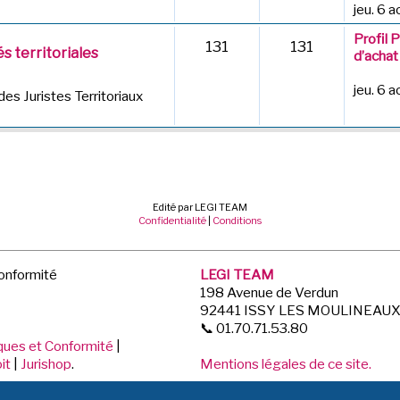
jeu. 6 
Profil 
131
131
s territoriales
d’achat
jeu. 6 
des Juristes Territoriaux
Edité par LEGI TEAM
Confidentialité
|
Conditions
Conformité
LEGI TEAM
198 Avenue de Verdun
92441 ISSY LES MOULINEAU
📞 01.70.71.53.80
iques et Conformité
|
it
|
Jurishop
.
Mentions légales de ce site.