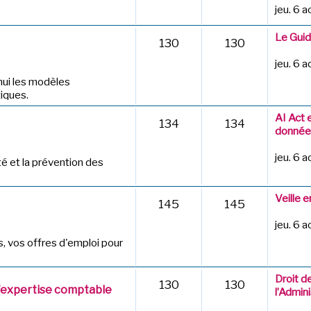
jeu. 6 
Le Guide
130
130
jeu. 6 
hui les modèles
iques.
AI Act 
134
134
données
jeu. 6 
té et la prévention des
Veille 
145
145
jeu. 6 
 vos offres d'emploi pour
Droit d
130
130
d'expertise comptable
l’Admini