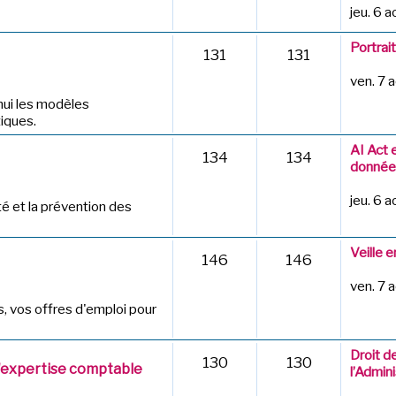
jeu. 6 
Portrai
131
131
ven. 7 
hui les modèles
iques.
AI Act 
134
134
données
jeu. 6 
té et la prévention des
Veille 
146
146
ven. 7 
 vos offres d'emploi pour
Droit d
130
130
d'expertise comptable
l’Admini