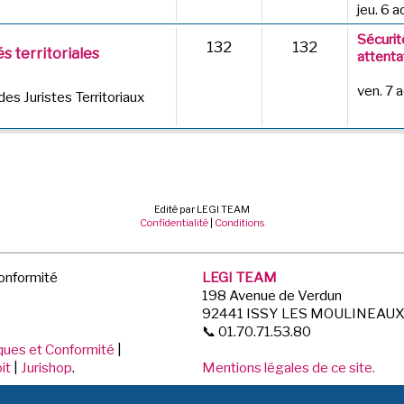
jeu. 6 
Sécurit
132
132
s territoriales
attentat
ven. 7 
des Juristes Territoriaux
Edité par LEGI TEAM
Confidentialité
|
Conditions
Conformité
LEGI TEAM
198 Avenue de Verdun
92441 ISSY LES MOULINEAU
📞 01.70.71.53.80
iques et Conformité
|
it
|
Jurishop
.
Mentions légales de ce site.