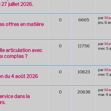
 27 juillet 2026.
par
Mar
0
6665
jeu. 6 
des offres en matière
par
Mar
0
11756
mer. 5 
le articulation avec
ux comptes ?
par
Mar
0
10823
mer. 5 
tion du 4 août 2026
par
Mar
0
20838
mar. 4 
ervice dans la
rs.