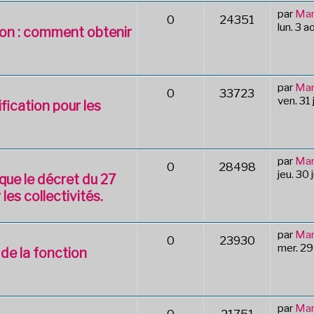
par
Mar
0
24351
lun. 3 
tion : comment obtenir
par
Mar
0
33723
ven. 31 
ication pour les
par
Mar
0
28498
jeu. 30 
que le décret du 27
les collectivités.
par
Mar
0
23930
mer. 29
 de la fonction
par
Mar