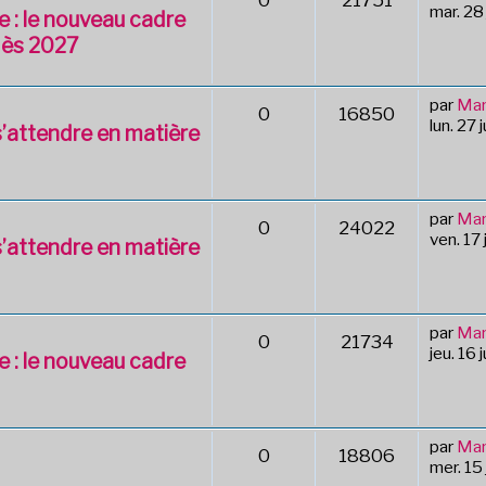
0
21751
mar. 28 
e : le nouveau cadre
 dès 2027
par
Mar
0
16850
lun. 27 
i s’attendre en matière
par
Mar
0
24022
ven. 17 
i s’attendre en matière
par
Mar
0
21734
jeu. 16 
e : le nouveau cadre
par
Mar
0
18806
mer. 15 