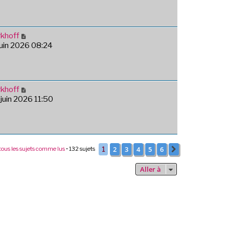
khoff
 juin 2026 08:24
khoff
 juin 2026 11:50
2
3
4
5
6
tous les sujets comme lus
• 132 sujets
1
Suivante
Aller à