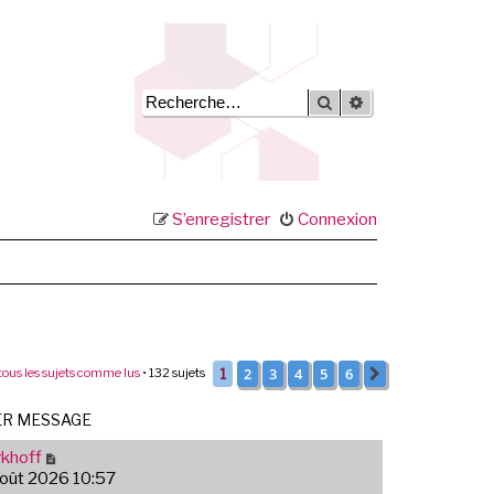
Rechercher
Recherche avancée
S’enregistrer
Connexion
2
3
4
5
6
tous les sujets comme lus
• 132 sujets
1
Suivante
ER MESSAGE
khoff
août 2026 10:57