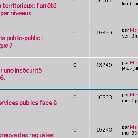
0
16614
lun. 6 j
erritoriaux : l'arrêté
n par niveaux
par
Mar
0
16390
ven. 3 j
s public-public :
que ?
par
Mar
0
16249
jeu. 2 j
r une insécurité
6.
par
Mar
0
16333
mer. 1 j
rvices publics face à
par
Mar
0
16240
mar. 30
épreuve des requêtes