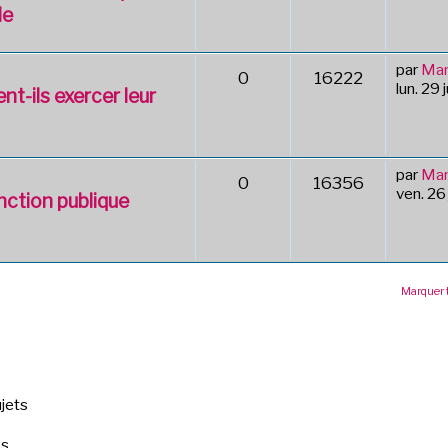
le
par
Mar
0
16222
lun. 29
nt-ils exercer leur
par
Mar
0
16356
ven. 26
nction publique
Marquer 
jets
es