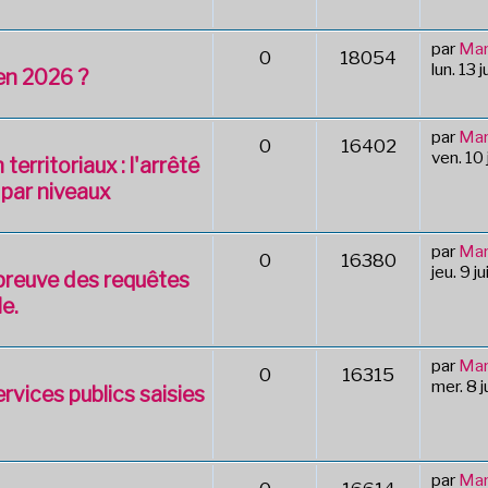
par
Mar
0
18054
lun. 13 
 en 2026 ?
par
Mar
0
16402
ven. 10 
erritoriaux : l'arrêté
n par niveaux
par
Mar
0
16380
jeu. 9 j
épreuve des requêtes
le.
par
Mar
0
16315
mer. 8 
rvices publics saisies
par
Mar