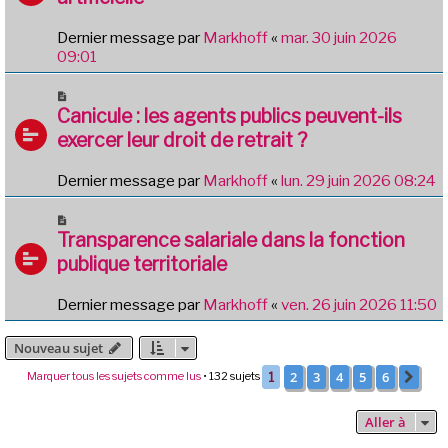
Dernier message par
Markhoff
«
mar. 30 juin 2026
09:01
Canicule : les agents publics peuvent-ils
exercer leur droit de retrait ?
Dernier message par
Markhoff
«
lun. 29 juin 2026 08:24
Transparence salariale dans la fonction
publique territoriale
Dernier message par
Markhoff
«
ven. 26 juin 2026 11:50
Nouveau sujet
2
3
4
5
6
Marquer tous les sujets comme lus
• 132 sujets
1
Sui
Aller à