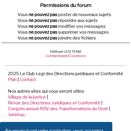
Permissions du forum
Vous
ne pouvez pas
poster de nouveaux sujets
Vous
ne pouvez pas
répondre aux sujets
Vous
ne pouvez pas
modifier vos messages
Vous
ne pouvez pas
supprimer vos messages
Vous
ne pouvez pas
joindre des fichiers
Edité par LEGI TEAM
Confidentialité
|
Conditions
2025 Le Club Legi des Directions juridiques et Conformité
Plan
|
Contact
Nos autres sites qui vous seront utiles:
Village de la justice
|
Revue des Directions Juridiques et Conformité
|
Congrès annuel RDV des Transformations du Droit
|
Jurishop
.
LEGI TEAM
En poursuivant votre navigation, vous acceptez