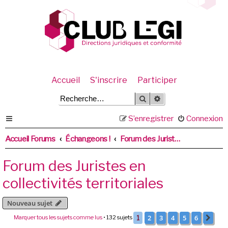
Accueil
S'inscrire
Participer
Rechercher
Recherche avancée
S’enregistrer
Connexion
Accueil Forums
Échangeons !
Forum des Juristes en collectivités territoriales
Forum des Juristes en
collectivités territoriales
Nouveau sujet
2
3
4
5
6
Marquer tous les sujets comme lus
• 132 sujets
1
Sui