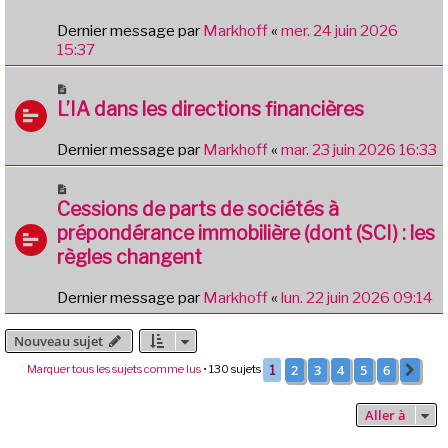
Dernier message par
Markhoff
«
mer. 24 juin 2026
15:37
L’IA dans les directions financières
Dernier message par
Markhoff
«
mar. 23 juin 2026 16:33
Cessions de parts de sociétés à
prépondérance immobilière (dont (SCI) : les
règles changent
Dernier message par
Markhoff
«
lun. 22 juin 2026 09:14
Nouveau sujet
2
3
4
5
6
Marquer tous les sujets comme lus
• 130 sujets
1
Sui
Aller à