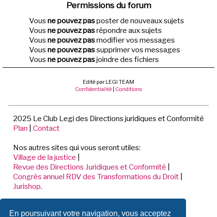
Permissions du forum
Vous
ne pouvez pas
poster de nouveaux sujets
Vous
ne pouvez pas
répondre aux sujets
Vous
ne pouvez pas
modifier vos messages
Vous
ne pouvez pas
supprimer vos messages
Vous
ne pouvez pas
joindre des fichiers
Edité par LEGI TEAM
Confidentialité
|
Conditions
2025 Le Club Legi des Directions juridiques et Conformité
Plan
|
Contact
Nos autres sites qui vous seront utiles:
Village de la justice
|
Revue des Directions Juridiques et Conformité
|
Congrès annuel RDV des Transformations du Droit
|
Jurishop
.
LEGI TEAM
En poursuivant votre navigation, vous acceptez
198 Avenue de Verdun