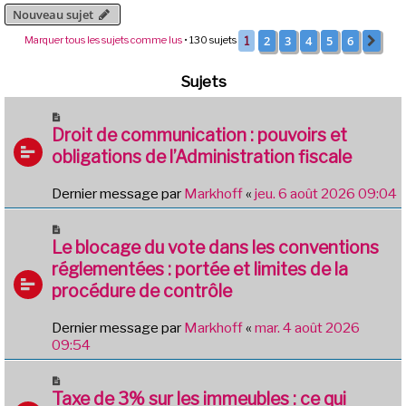
Nouveau sujet
2
3
4
5
6
Marquer tous les sujets comme lus
• 130 sujets
1
Sui
Sujets
Droit de communication : pouvoirs et
obligations de l’Administration fiscale
Dernier message par
Markhoff
«
jeu. 6 août 2026 09:04
Le blocage du vote dans les conventions
réglementées : portée et limites de la
procédure de contrôle
Dernier message par
Markhoff
«
mar. 4 août 2026
09:54
Taxe de 3% sur les immeubles : ce qui