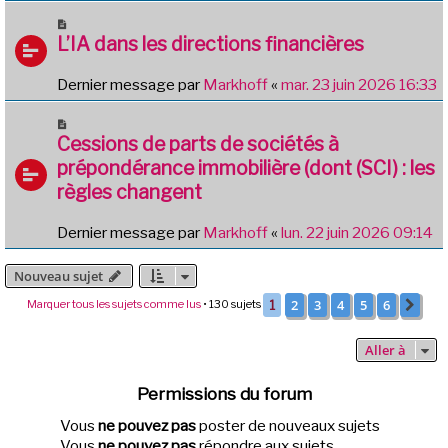
L’IA dans les directions financières
Dernier message par
Markhoff
«
mar. 23 juin 2026 16:33
Cessions de parts de sociétés à
prépondérance immobilière (dont (SCI) : les
règles changent
Dernier message par
Markhoff
«
lun. 22 juin 2026 09:14
Nouveau sujet
2
3
4
5
6
Marquer tous les sujets comme lus
• 130 sujets
1
Sui
Aller à
Permissions du forum
Vous
ne pouvez pas
poster de nouveaux sujets
Vous
ne pouvez pas
répondre aux sujets