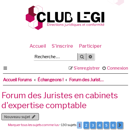
Accueil
S'inscrire
Participer
Rechercher
Recherche avancée
S’enregistrer
Connexion
Accueil Forums
Échangeons !
Forum des Juristes en cabinets d'expertise comptable
Forum des Juristes en cabinets
d'expertise comptable
Nouveau sujet
2
3
4
5
6
Marquer tous les sujets comme lus
• 130 sujets
1
Sui