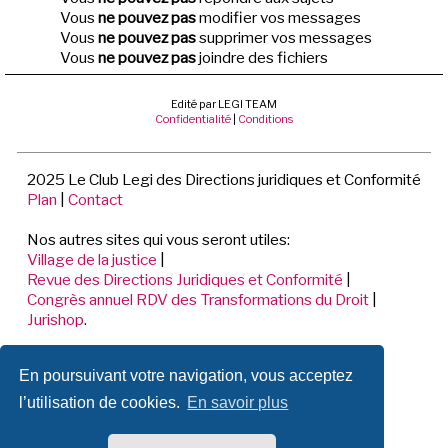
Vous
ne pouvez pas
modifier vos messages
Vous
ne pouvez pas
supprimer vos messages
Vous
ne pouvez pas
joindre des fichiers
Edité par LEGI TEAM
Confidentialité
|
Conditions
2025 Le Club Legi des Directions juridiques et Conformité
Plan
|
Contact
Nos autres sites qui vous seront utiles:
Village de la justice
|
Revue des Directions Juridiques et Conformité
|
Congrès annuel RDV des Transformations du Droit
|
Jurishop
.
LEGI TEAM
En poursuivant votre navigation, vous acceptez
198 Avenue de Verdun
92441 ISSY LES MOULINEAUX CEDEX
l’utilisation de cookies.
En savoir plus
📞 01.70.71.53.80