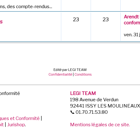
ns, des compte-rendus...
Arendt 
23
23
es
conform
ven. 31 
Edité par LEGI TEAM
Confidentialité
|
Conditions
Conformité
LEGI TEAM
198 Avenue de Verdun
92441 ISSY LES MOULINEAU
📞 01.70.71.53.80
iques et Conformité
|
it
|
Jurishop
.
Mentions légales de ce site.