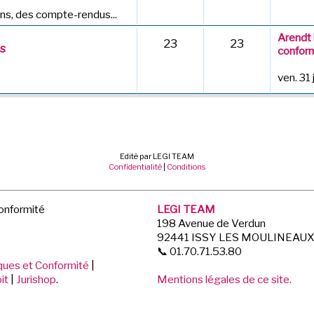
ns, des compte-rendus...
Arendt 
23
23
es
conform
ven. 31 
Edité par LEGI TEAM
Confidentialité
|
Conditions
Conformité
LEGI TEAM
198 Avenue de Verdun
92441 ISSY LES MOULINEAU
📞 01.70.71.53.80
iques et Conformité
|
it
|
Jurishop
.
Mentions légales de ce site.