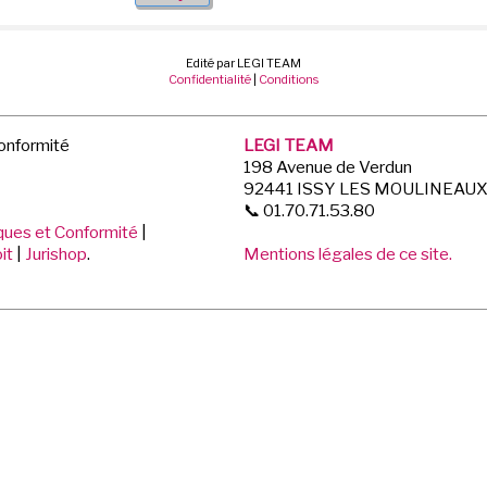
Edité par LEGI TEAM
Confidentialité
|
Conditions
Conformité
LEGI TEAM
198 Avenue de Verdun
92441 ISSY LES MOULINEAU
📞 01.70.71.53.80
iques et Conformité
|
it
|
Jurishop
.
Mentions légales de ce site.