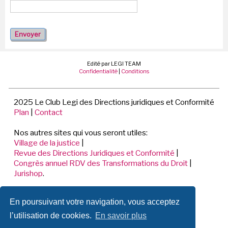
Edité par LEGI TEAM
Confidentialité
|
Conditions
2025 Le Club Legi des Directions juridiques et Conformité
Plan
|
Contact
Nos autres sites qui vous seront utiles:
Village de la justice
|
Revue des Directions Juridiques et Conformité
|
Congrès annuel RDV des Transformations du Droit
|
Jurishop
.
LEGI TEAM
En poursuivant votre navigation, vous acceptez
198 Avenue de Verdun
92441 ISSY LES MOULINEAUX CEDEX
l’utilisation de cookies.
En savoir plus
📞 01.70.71.53.80