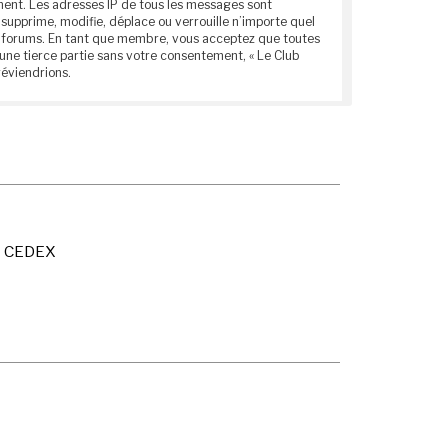
anent. Les adresses IP de tous les messages sont
supprime, modifie, déplace ou verrouille n’importe quel
ces forums. En tant que membre, vous acceptez que toutes
une tierce partie sans votre consentement, « Le Club
réviendrions.
X CEDEX