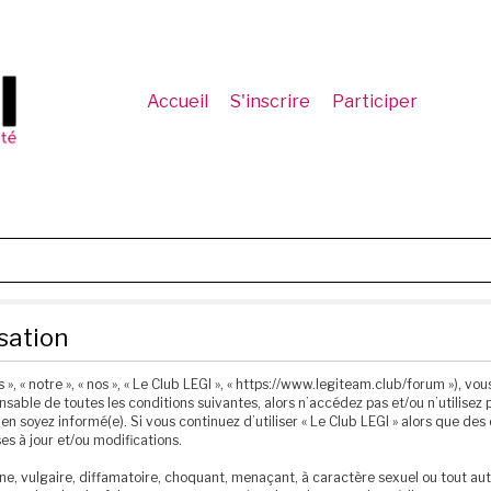
Accueil
S'inscrire
Participer
isation
 », « notre », « nos », « Le Club LEGI », « https://www.legiteam.club/forum »), 
sable de toutes les conditions suivantes, alors n’accédez pas et/ou n’utilisez p
n soyez informé(e). Si vous continuez d’utiliser « Le Club LEGI » alors que de
s à jour et/ou modifications.
e, vulgaire, diffamatoire, choquant, menaçant, à caractère sexuel ou tout autr