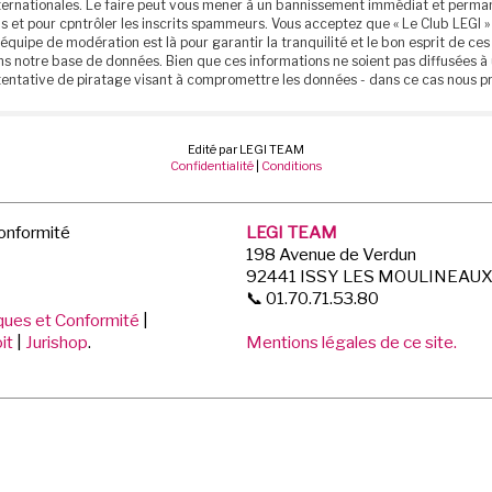
 internationales. Le faire peut vous mener à un bannissement immédiat et perm
 et pour cpntrôler les inscrits spammeurs. Vous acceptez que « Le Club LEGI » 
 équipe de modération est là pour garantir la tranquilité et le bon esprit de 
ns notre base de données. Bien que ces informations ne soient pas diffusées à 
entative de piratage visant à compromettre les données - dans ce cas nous p
Edité par LEGI TEAM
Confidentialité
|
Conditions
Conformité
LEGI TEAM
198 Avenue de Verdun
92441 ISSY LES MOULINEAU
📞 01.70.71.53.80
iques et Conformité
|
it
|
Jurishop
.
Mentions légales de ce site.