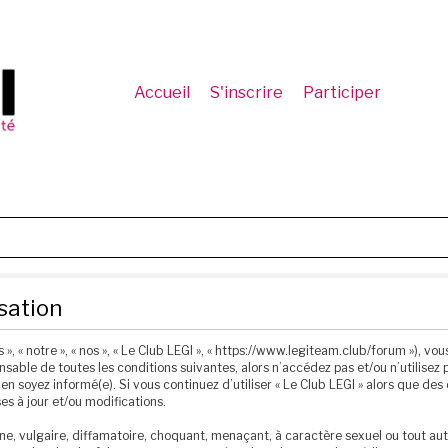
Accueil
S'inscrire
Participer
isation
 », « notre », « nos », « Le Club LEGI », « https://www.legiteam.club/forum »), 
sable de toutes les conditions suivantes, alors n’accédez pas et/ou n’utilisez p
n soyez informé(e). Si vous continuez d’utiliser « Le Club LEGI » alors que de
s à jour et/ou modifications.
e, vulgaire, diffamatoire, choquant, menaçant, à caractère sexuel ou tout autr