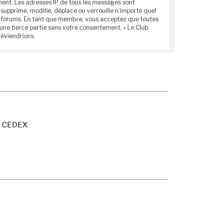
anent. Les adresses IP de tous les messages sont
supprime, modifie, déplace ou verrouille n’importe quel
ces forums. En tant que membre, vous acceptez que toutes
une tierce partie sans votre consentement, « Le Club
réviendrions.
X CEDEX