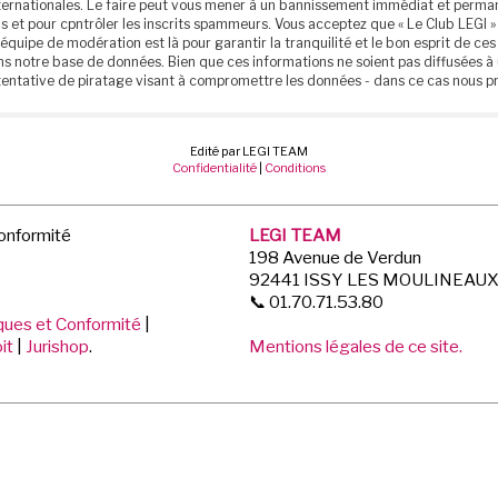
 internationales. Le faire peut vous mener à un bannissement immédiat et perm
 et pour cpntrôler les inscrits spammeurs. Vous acceptez que « Le Club LEGI » 
 équipe de modération est là pour garantir la tranquilité et le bon esprit de 
ns notre base de données. Bien que ces informations ne soient pas diffusées à 
entative de piratage visant à compromettre les données - dans ce cas nous p
Edité par LEGI TEAM
Confidentialité
|
Conditions
Conformité
LEGI TEAM
198 Avenue de Verdun
92441 ISSY LES MOULINEAU
📞 01.70.71.53.80
iques et Conformité
|
it
|
Jurishop
.
Mentions légales de ce site.