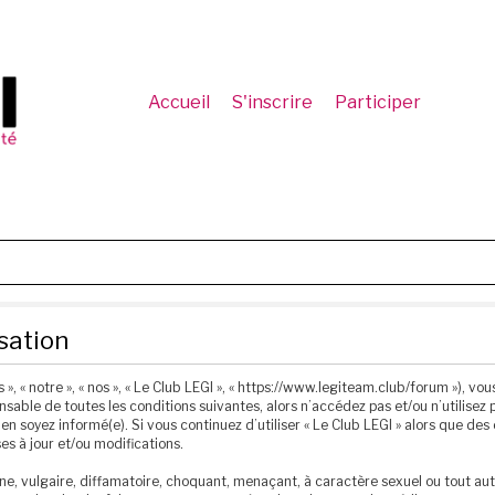
Accueil
S'inscrire
Participer
isation
 », « notre », « nos », « Le Club LEGI », « https://www.legiteam.club/forum »), 
sable de toutes les conditions suivantes, alors n’accédez pas et/ou n’utilisez p
n soyez informé(e). Si vous continuez d’utiliser « Le Club LEGI » alors que de
s à jour et/ou modifications.
e, vulgaire, diffamatoire, choquant, menaçant, à caractère sexuel ou tout autr