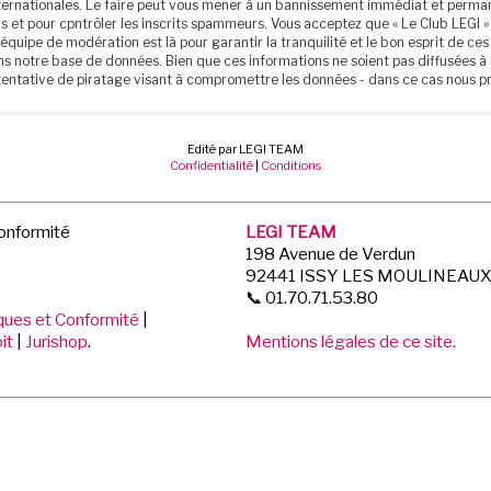
 internationales. Le faire peut vous mener à un bannissement immédiat et perm
 et pour cpntrôler les inscrits spammeurs. Vous acceptez que « Le Club LEGI » 
 équipe de modération est là pour garantir la tranquilité et le bon esprit de 
ns notre base de données. Bien que ces informations ne soient pas diffusées à 
entative de piratage visant à compromettre les données - dans ce cas nous p
Edité par LEGI TEAM
Confidentialité
|
Conditions
Conformité
LEGI TEAM
198 Avenue de Verdun
92441 ISSY LES MOULINEAU
📞 01.70.71.53.80
iques et Conformité
|
it
|
Jurishop
.
Mentions légales de ce site.