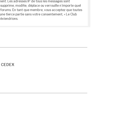
anent. Les adresses IP de tous les messages sont
supprime, modifie, déplace ou verrouille n’importe quel
ces forums. En tant que membre, vous acceptez que toutes
une tierce partie sans votre consentement, « Le Club
réviendrions.
X CEDEX