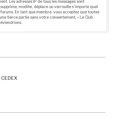
anent. Les adresses IP de tous les messages sont
supprime, modifie, déplace ou verrouille n’importe quel
ces forums. En tant que membre, vous acceptez que toutes
une tierce partie sans votre consentement, « Le Club
réviendrions.
X CEDEX