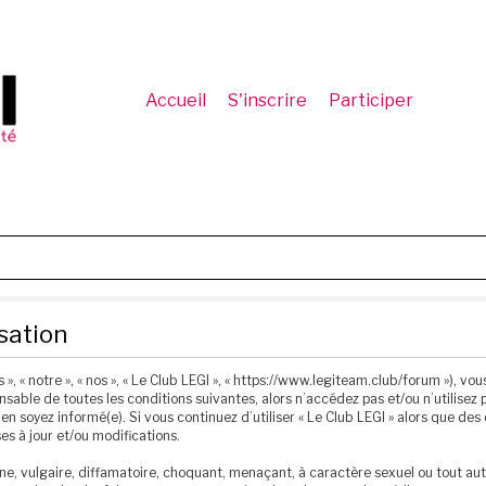
Accueil
S'inscrire
Participer
isation
 », « notre », « nos », « Le Club LEGI », « https://www.legiteam.club/forum »), 
sable de toutes les conditions suivantes, alors n’accédez pas et/ou n’utilisez p
n soyez informé(e). Si vous continuez d’utiliser « Le Club LEGI » alors que de
s à jour et/ou modifications.
e, vulgaire, diffamatoire, choquant, menaçant, à caractère sexuel ou tout autr