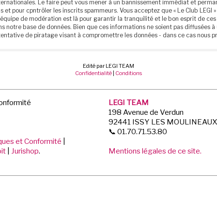
 internationales. Le faire peut vous mener à un bannissement immédiat et perm
 et pour cpntrôler les inscrits spammeurs. Vous acceptez que « Le Club LEGI » 
 équipe de modération est là pour garantir la tranquilité et le bon esprit de 
ns notre base de données. Bien que ces informations ne soient pas diffusées à 
entative de piratage visant à compromettre les données - dans ce cas nous p
Edité par LEGI TEAM
Confidentialité
|
Conditions
Conformité
LEGI TEAM
198 Avenue de Verdun
92441 ISSY LES MOULINEAU
📞 01.70.71.53.80
iques et Conformité
|
it
|
Jurishop
.
Mentions légales de ce site.