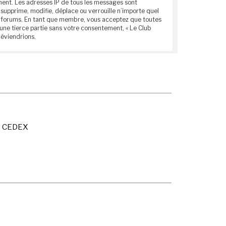
anent. Les adresses IP de tous les messages sont
supprime, modifie, déplace ou verrouille n’importe quel
ces forums. En tant que membre, vous acceptez que toutes
une tierce partie sans votre consentement, « Le Club
réviendrions.
X CEDEX