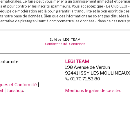
 internationales. Le faire peut vous mener à un bannissement immédiat et perm
 et pour cpntrôler les inscrits spammeurs. Vous acceptez que « Le Club LEGI » 
 équipe de modération est là pour garantir la tranquilité et le bon esprit de 
ns notre base de données. Bien que ces informations ne soient pas diffusées à 
entative de piratage visant à compromettre les données - dans ce cas nous p
Edité par LEGI TEAM
Confidentialité
|
Conditions
Conformité
LEGI TEAM
198 Avenue de Verdun
92441 ISSY LES MOULINEAU
📞 01.70.71.53.80
iques et Conformité
|
it
|
Jurishop
.
Mentions légales de ce site.