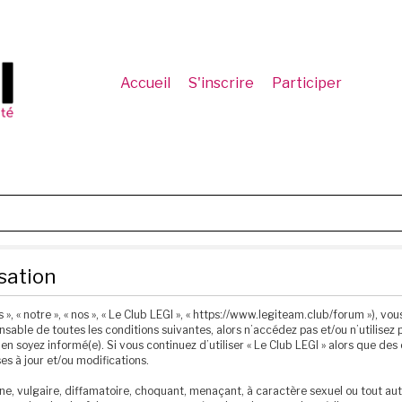
Accueil
S'inscrire
Participer
isation
 », « notre », « nos », « Le Club LEGI », « https://www.legiteam.club/forum »), 
sable de toutes les conditions suivantes, alors n’accédez pas et/ou n’utilisez p
n soyez informé(e). Si vous continuez d’utiliser « Le Club LEGI » alors que de
s à jour et/ou modifications.
e, vulgaire, diffamatoire, choquant, menaçant, à caractère sexuel ou tout autr