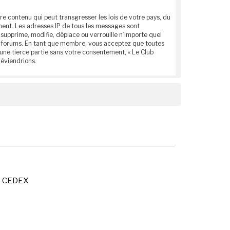
e contenu qui peut transgresser les lois de votre pays, du
anent. Les adresses IP de tous les messages sont
supprime, modifie, déplace ou verrouille n’importe quel
ces forums. En tant que membre, vous acceptez que toutes
une tierce partie sans votre consentement, « Le Club
réviendrions.
X CEDEX