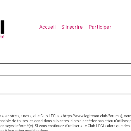
Accueil
S'inscrire
Participer
 », « notre », « nos », « Le Club LEGI », « https://www.legiteam.club/forum »), 
sable de toutes les conditions suivantes, alors n’accédez pas et/ou n’utilisez p
n soyez informé(e). Si vous continuez d’utiliser « Le Club LEGI » alors que de
s à jour et/ou modifications.