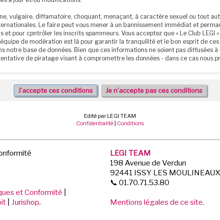
e, vulgaire, diffamatoire, choquant, menaçant, à caractère sexuel ou tout autr
 internationales. Le faire peut vous mener à un bannissement immédiat et perm
 et pour cpntrôler les inscrits spammeurs. Vous acceptez que « Le Club LEGI » 
 équipe de modération est là pour garantir la tranquilité et le bon esprit de 
ns notre base de données. Bien que ces informations ne soient pas diffusées à 
entative de piratage visant à compromettre les données - dans ce cas nous p
Edité par LEGI TEAM
Confidentialité
|
Conditions
Conformité
LEGI TEAM
198 Avenue de Verdun
92441 ISSY LES MOULINEAU
📞 01.70.71.53.80
iques et Conformité
|
it
|
Jurishop
.
Mentions légales de ce site.