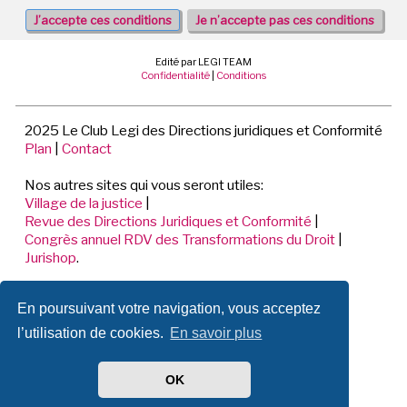
Edité par LEGI TEAM
Confidentialité
|
Conditions
2025 Le Club Legi des Directions juridiques et Conformité
Plan
|
Contact
Nos autres sites qui vous seront utiles:
Village de la justice
|
Revue des Directions Juridiques et Conformité
|
Congrès annuel RDV des Transformations du Droit
|
Jurishop
.
LEGI TEAM
En poursuivant votre navigation, vous acceptez
198 Avenue de Verdun
92441 ISSY LES MOULINEAUX CEDEX
l’utilisation de cookies.
En savoir plus
📞 01.70.71.53.80
OK
Mentions légales de ce site.