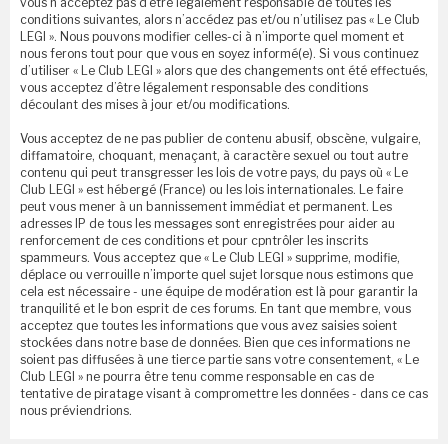
vous n’acceptez pas d’être légalement responsable de toutes les
conditions suivantes, alors n’accédez pas et/ou n’utilisez pas « Le Club
LEGI ». Nous pouvons modifier celles-ci à n’importe quel moment et
nous ferons tout pour que vous en soyez informé(e). Si vous continuez
d’utiliser « Le Club LEGI » alors que des changements ont été effectués,
vous acceptez d’être légalement responsable des conditions
découlant des mises à jour et/ou modifications.
Vous acceptez de ne pas publier de contenu abusif, obscène, vulgaire,
diffamatoire, choquant, menaçant, à caractère sexuel ou tout autre
contenu qui peut transgresser les lois de votre pays, du pays où « Le
Club LEGI » est hébergé (France) ou les lois internationales. Le faire
peut vous mener à un bannissement immédiat et permanent. Les
adresses IP de tous les messages sont enregistrées pour aider au
renforcement de ces conditions et pour cpntrôler les inscrits
spammeurs. Vous acceptez que « Le Club LEGI » supprime, modifie,
déplace ou verrouille n’importe quel sujet lorsque nous estimons que
cela est nécessaire - une équipe de modération est là pour garantir la
tranquilité et le bon esprit de ces forums. En tant que membre, vous
acceptez que toutes les informations que vous avez saisies soient
stockées dans notre base de données. Bien que ces informations ne
soient pas diffusées à une tierce partie sans votre consentement, « Le
Club LEGI » ne pourra être tenu comme responsable en cas de
tentative de piratage visant à compromettre les données - dans ce cas
nous préviendrions.