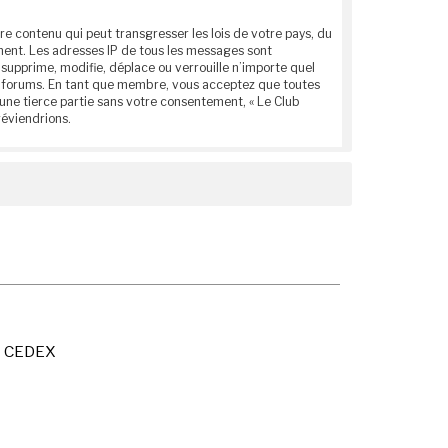
e contenu qui peut transgresser les lois de votre pays, du
anent. Les adresses IP de tous les messages sont
supprime, modifie, déplace ou verrouille n’importe quel
ces forums. En tant que membre, vous acceptez que toutes
une tierce partie sans votre consentement, « Le Club
réviendrions.
X CEDEX