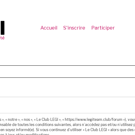
Accueil
S'inscrire
Participer
 », « notre », « nos », « Le Club LEGI », « https://www.legiteam.club/forum »), 
sable de toutes les conditions suivantes, alors n’accédez pas et/ou n’utilisez p
n soyez informé(e). Si vous continuez d’utiliser « Le Club LEGI » alors que de
s à jour et/ou modifications.