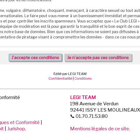
e, vulgaire, diffamatoire, choquant, menaçant, à caractère sexuel ou tout autr
 internationales. Le faire peut vous mener à un bannissement immédiat et perm
 et pour cpntrôler les inscrits spammeurs. Vous acceptez que « Le Club LEGI » 
 équipe de modération est là pour garantir la tranquilité et le bon esprit de 
ns notre base de données. Bien que ces informations ne soient pas diffusées à 
entative de piratage visant à compromettre les données - dans ce cas nous p
Edité par LEGI TEAM
Confidentialité
|
Conditions
Conformité
LEGI TEAM
198 Avenue de Verdun
92441 ISSY LES MOULINEAU
📞 01.70.71.53.80
iques et Conformité
|
it
|
Jurishop
.
Mentions légales de ce site.