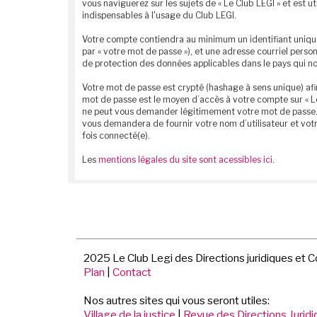
vous naviguerez sur les sujets de « Le Club LEGI » et est u
indispensables à l'usage du Club LEGI.
Votre compte contiendra au minimum un identifiant unique 
par « votre mot de passe »), et une adresse courriel person
de protection des données applicables dans le pays qui no
Votre mot de passe est crypté (hashage à sens unique) afin
mot de passe est le moyen d’accès à votre compte sur « Le
ne peut vous demander légitimement votre mot de passe. Si 
vous demandera de fournir votre nom d’utilisateur et votr
fois connecté(e).
Les
mentions légales du site sont acessibles ici.
2025 Le Club Legi des Directions juridiques et 
Plan
|
Contact
Nos autres sites qui vous seront utiles:
Village de la justice
|
Revue des Directions Jurid