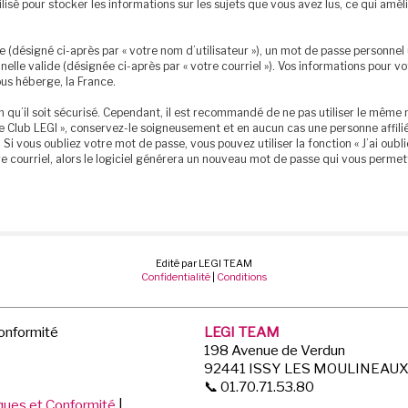
tilisé pour stocker les informations sur les sujets que vous avez lus, ce qui amé
(désigné ci-après par « votre nom d’utilisateur »), un mot de passe personnel 
nelle valide (désignée ci-après par « votre courriel »). Vos informations pour vo
us héberge, la France.
 qu’il soit sécurisé. Cependant, il est recommandé de ne pas utiliser le même m
 Club LEGI », conservez-le soigneusement et en aucun cas une personne affiliée
vous oubliez votre mot de passe, vous pouvez utiliser la fonction « J’ai oubli
e courriel, alors le logiciel générera un nouveau mot de passe qui vous permet
Edité par LEGI TEAM
Confidentialité
|
Conditions
Conformité
LEGI TEAM
198 Avenue de Verdun
92441 ISSY LES MOULINEAU
📞 01.70.71.53.80
iques et Conformité
|