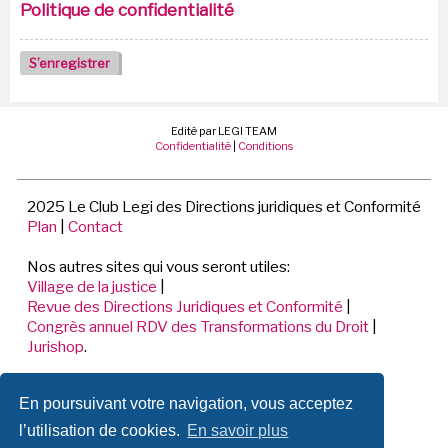
Politique de confidentialité
S’enregistrer
Edité par LEGI TEAM
Confidentialité
|
Conditions
2025 Le Club Legi des Directions juridiques et Conformité
Plan
|
Contact
Nos autres sites qui vous seront utiles:
Village de la justice
|
Revue des Directions Juridiques et Conformité
|
Congrès annuel RDV des Transformations du Droit
|
Jurishop
.
LEGI TEAM
En poursuivant votre navigation, vous acceptez
198 Avenue de Verdun
92441 ISSY LES MOULINEAUX CEDEX
l’utilisation de cookies.
En savoir plus