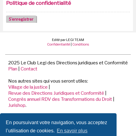
Politique de confidentialité
S’enregistrer
Edité par LEGI TEAM
Confidentialité
|
Conditions
2025 Le Club Legi des Directions juridiques et Conformité
Plan
|
Contact
Nos autres sites qui vous seront utiles:
Village de la justice
|
Revue des Directions Juridiques et Conformité
|
Congrès annuel RDV des Transformations du Droit
|
Jurishop
.
LEGI TEAM
En poursuivant votre navigation, vous acceptez
198 Avenue de Verdun
92441 ISSY LES MOULINEAUX CEDEX
l’utilisation de cookies.
En savoir plus