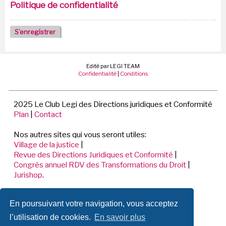
Politique de confidentialité
S’enregistrer
Edité par LEGI TEAM
Confidentialité
|
Conditions
2025 Le Club Legi des Directions juridiques et Conformité
Plan
|
Contact
Nos autres sites qui vous seront utiles:
Village de la justice
|
Revue des Directions Juridiques et Conformité
|
Congrès annuel RDV des Transformations du Droit
|
Jurishop
.
LEGI TEAM
En poursuivant votre navigation, vous acceptez
198 Avenue de Verdun
92441 ISSY LES MOULINEAUX CEDEX
l’utilisation de cookies.
En savoir plus