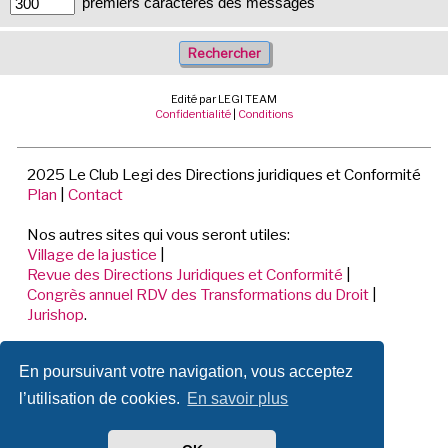
premiers caractères des messages
Edité par LEGI TEAM
Confidentialité
|
Conditions
2025 Le Club Legi des Directions juridiques et Conformité
Plan
|
Contact
Nos autres sites qui vous seront utiles:
Village de la justice
|
Revue des Directions Juridiques et Conformité
|
Congrès annuel RDV des Transformations du Droit
|
Jurishop
.
LEGI TEAM
En poursuivant votre navigation, vous acceptez
198 Avenue de Verdun
92441 ISSY LES MOULINEAUX CEDEX
l’utilisation de cookies.
En savoir plus
📞 01.70.71.53.80