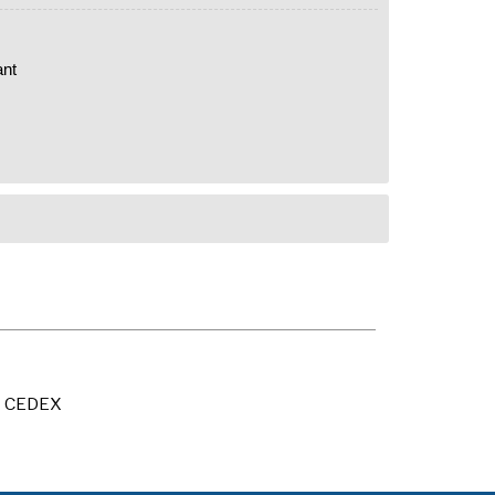
ant
X CEDEX