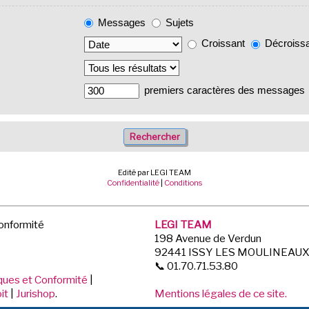
Messages
Sujets
Croissant
Décroiss
premiers caractères des messages
Edité par LEGI TEAM
Confidentialité
|
Conditions
Conformité
LEGI TEAM
198 Avenue de Verdun
92441 ISSY LES MOULINEAU
📞 01.70.71.53.80
iques et Conformité
|
it
|
Jurishop
.
Mentions légales de ce site.