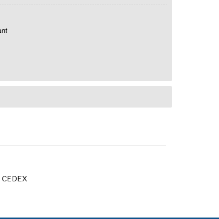
ant
X CEDEX