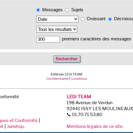
Messages
Sujets
Croissant
Décroiss
premiers caractères des messages
Edité par LEGI TEAM
Confidentialité
|
Conditions
Conformité
LEGI TEAM
198 Avenue de Verdun
92441 ISSY LES MOULINEAU
📞 01.70.71.53.80
iques et Conformité
|
it
|
Jurishop
.
Mentions légales de ce site.