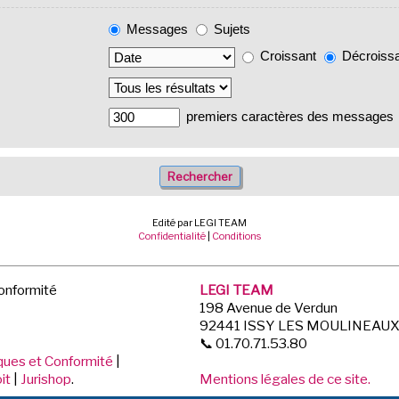
Messages
Sujets
Croissant
Décroiss
premiers caractères des messages
Edité par LEGI TEAM
Confidentialité
|
Conditions
Conformité
LEGI TEAM
198 Avenue de Verdun
92441 ISSY LES MOULINEAU
📞 01.70.71.53.80
iques et Conformité
|
it
|
Jurishop
.
Mentions légales de ce site.