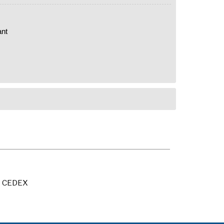
ant
X CEDEX